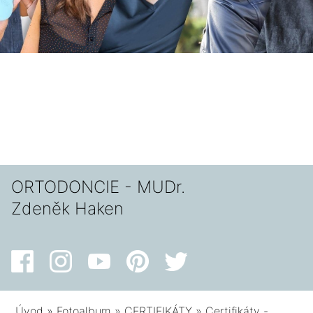
ORTODONCIE - MUDr.
Zdeněk Haken
Úvod
»
Fotoalbum
»
CERTIFIKÁTY
»
Certifikáty -